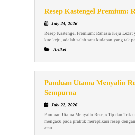
Resep Kastengel Premium: R
July
July 24, 2026
24,
Resep Kastengel Premium: Rahasia Keju Lezat y
2026
kue keju, adalah salah satu kudapan yang tak p
Artikel
Panduan Utama Menyalin Res
Panduan
Sempurna
Utama
July
July 22, 2026
Menyalin
22,
Panduan Utama Menyalin Resep: Tip dan Trik u
Resep:
2026
mengacu pada praktik mereplikasi resep dengan 
Tip
atau
dan