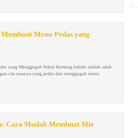
Dicoba
di
Rumah
a Membuat Menu Pedas yang
as yang Menggugah Selera Kentang balado adalah salah
ngan cita rasanya yang pedas dan menggugah selera.
h
na: Cara Mudah Membuat Mie
p