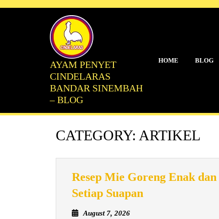
Skip
to
content
HOME
BLOG
AYAM PENYET
CINDELARAS
BANDAR SINEMBAH
– BLOG
CATEGORY:
ARTIKEL
Resep Mie Goreng Enak dan 
Resep
Setiap Suapan
Mie
August
August 7, 2026
Goreng