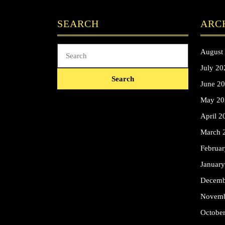
SEARCH
ARC
Search
August
for:
July 20
June 2
May 20
April 2
March 
Februa
Januar
Decemb
Novemb
Octobe