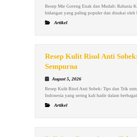
7,
Resep Mie Goreng Enak dan Mudah: Rahasia Kel
Enak
2026
hidangan yang paling populer dan disukai oleh 
dan
Artikel
Mudah:
Rahasia
Kelezatan
di
Resep Kulit Risol Anti Sobek
Setiap
Resep
Sempurna
Suapan
Kulit
August
August 5, 2026
Risol
5,
Resep Kulit Risol Anti Sobek: Tips dan Trik un
Anti
2026
Indonesia yang sering kali hadir dalam berbagai 
Sobek:
Artikel
Tips
dan
Trik
untuk