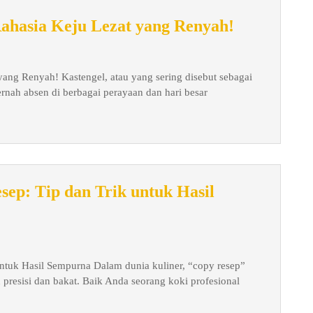
Resep
ahasia Keju Lezat yang Renyah!
Kastengel
Premium:
ang Renyah! Kastengel, atau yang sering disebut sebagai
Rahasia
ernah absen di berbagai perayaan dan hari besar
Keju
Lezat
yang
Renyah!
ep: Tip dan Trik untuk Hasil
ntuk Hasil Sempurna Dalam dunia kuliner, “copy resep”
presisi dan bakat. Baik Anda seorang koki profesional