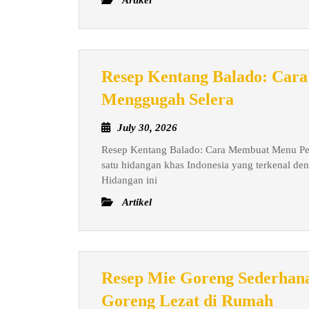
Artikel
Resep Kentang Balado: Car
Resep
Menggugah Selera
Kentang
July
July 30, 2026
Balado:
30,
Resep Kentang Balado: Cara Membuat Menu Ped
Cara
2026
satu hidangan khas Indonesia yang terkenal de
Membuat
Hidangan ini
Menu
Artikel
Pedas
yang
Mengguga
Selera
Resep Mie Goreng Sederha
Rese
Goreng Lezat di Rumah