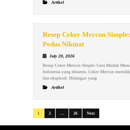
Artikel
Trik
untuk
Hasil
Sempurna
Resep Ceker Mercon Simple
Resep
Pedas Nikmat
Ceker
July
July 20, 2026
Mercon
20,
Resep Ceker Mercon Simple: Cara Mudah Memas
Simple:
2026
Indonesia yang dinamis, Ceker Mercon memiliki 
Cara
dan eksplosif. Hidangan yang
Mudah
Artikel
Memasak
Porsi
Pedas
Posts
1
2
…
26
Next
Nikmat
pagination