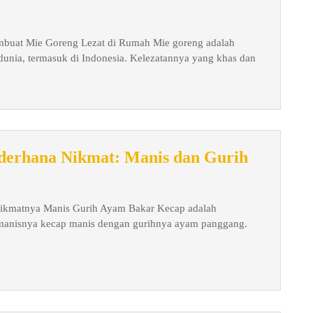
ng
buat Mie Goreng Lezat di Rumah Mie goreng adalah
rhana:
 dunia, termasuk di Indonesia. Kelezatannya yang khas dan
ah
buat
ng
Resep
derhana Nikmat: Manis dan Gurih
t
Ayam
Bakar
ah
ikmatnya Manis Gurih Ayam Bakar Kecap adalah
Kecap
manisnya kecap manis dengan gurihnya ayam panggang.
Sederha
Nikmat:
Manis
dan
Gurih