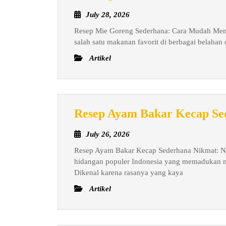
Mie
July
July 28, 2026
Gore
28,
Resep Mie Goreng Sederhana: Cara Mudah Mem
Sede
2026
salah satu makanan favorit di berbagai belahan
Cara
Artikel
Mud
Mem
Mie
Gore
Resep Ayam Bakar Kecap Se
Leza
di
July
July 26, 2026
Rum
26,
Resep Ayam Bakar Kecap Sederhana Nikmat: N
2026
hidangan populer Indonesia yang memadukan 
Dikenal karena rasanya yang kaya
Artikel