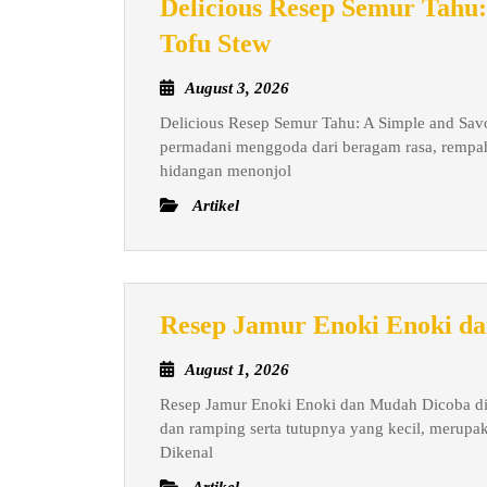
Delicious Resep Semur Tahu:
Hasil
Delicious
Tofu Stew
Sempurna
Resep
August
August 3, 2026
Semur
3,
Delicious Resep Semur Tahu: A Simple and Sav
Tahu:
2026
permadani menggoda dari beragam rasa, rempah-
A
hidangan menonjol
Simple
Artikel
and
Savory
Indonesian
Tofu
Resep Jamur Enoki Enoki d
Stew
August
August 1, 2026
1,
Resep Jamur Enoki Enoki dan Mudah Dicoba d
2026
dan ramping serta tutupnya yang kecil, merup
Dikenal