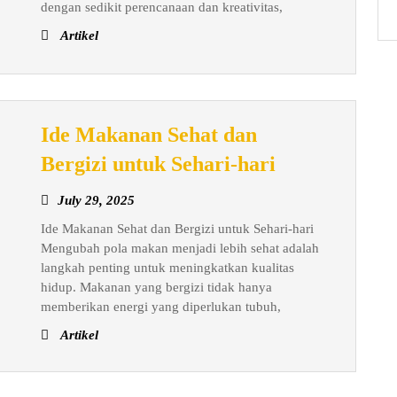
yang
dengan sedikit perencanaan dan kreativitas,
Lezat
Artikel
dan
Bergizi
Ide Makanan Sehat dan
Ide
Bergizi untuk Sehari-hari
Makanan
July
July 29, 2025
Sehat
29,
Ide Makanan Sehat dan Bergizi untuk Sehari-hari
dan
2025
Mengubah pola makan menjadi lebih sehat adalah
Bergizi
langkah penting untuk meningkatkan kualitas
untuk
hidup. Makanan yang bergizi tidak hanya
Sehari-
memberikan energi yang diperlukan tubuh,
hari
Artikel