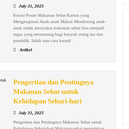
Poster
July
July 31, 2025
Makanan
31,
Kreasi Poster Makanan Sehat Kartun yang
Sehat
2025
Menginspirasi Anak-anak Makan Mendorong anak-
Kartun
anak untuk menyukai makanan sehat bisa menjadi
yang
tugas yang menantang bagi banyak orang tua dan
Menginspirasi
pendidik. Salah satu cara kreatif
Anak-
Artikel
anak
Makan
Pengertian dan Pentingnya
Makanan Sehat untuk
Pengertian
Kehidupan Sehari-hari
dan
July
July 31, 2025
Pentingnya
31,
Pengertian dan Pentingnya Makanan Sehat untuk
Makanan
2025
Kehidupan Sehari-hari Makanan sehat memainkan