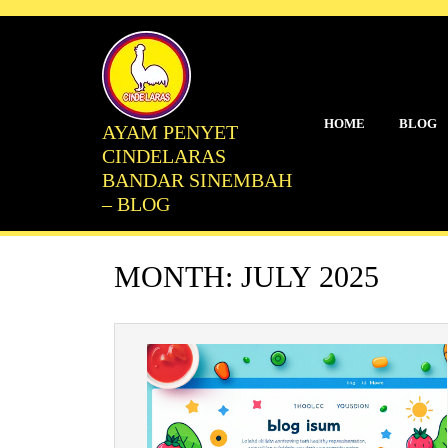
Skip
to
content
HOME
BLOG
AYAM PENYET
CINDELARAS
BANDAR SINEMBAH
– BLOG
MONTH:
JULY 2025