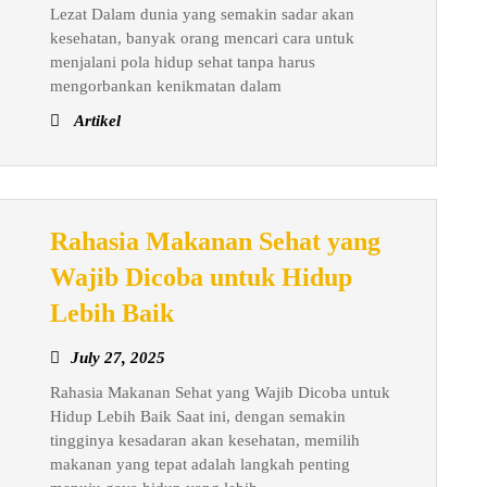
2025
Lezat Dalam dunia yang semakin sadar akan
Diet
kesehatan, banyak orang mencari cara untuk
yang
menjalani pola hidup sehat tanpa harus
Efektif
mengorbankan kenikmatan dalam
dan
Artikel
Lezat
Rahasia Makanan Sehat yang
Wajib Dicoba untuk Hidup
Rahasia
Lebih Baik
Makanan
July
July 27, 2025
Sehat
27,
Rahasia Makanan Sehat yang Wajib Dicoba untuk
yang
2025
Hidup Lebih Baik Saat ini, dengan semakin
Wajib
tingginya kesadaran akan kesehatan, memilih
Dicoba
makanan yang tepat adalah langkah penting