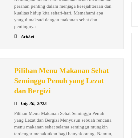
Sehat
peranan penting dalam menjaga kesejahteraan dan
untuk
kualitas hidup kita sehari-hari. Memahami apa
Kehidupan
yang dimaksud dengan makanan sehat dan
pentingnya
Sehari-
hari
Artikel
Pilihan Menu Makanan Sehat
Seminggu Penuh yang Lezat
Pilihan
dan Bergizi
Menu
July
July 30, 2025
Makanan
30,
Pilihan Menu Makanan Sehat Seminggu Penuh
Sehat
2025
yang Lezat dan Bergizi Menyusun sebuah rencana
Seminggu
menu makanan sehat selama seminggu mungkin
Penuh
terdengar menakutkan bagi banyak orang. Namun,