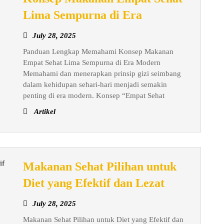
Panduan
Lima Sempurna di Era
Lengkap
July
July 28, 2025
Memahami
28,
Panduan Lengkap Memahami Konsep Makanan
Konsep
2025
Empat Sehat Lima Sempurna di Era Modern
Makanan
Memahami dan menerapkan prinsip gizi seimbang
Empat
dalam kehidupan sehari-hari menjadi semakin
Sehat
penting di era modern. Konsep “Empat Sehat
Lima
Artikel
Sempurna
di
Era
Makanan Sehat Pilihan untuk
Makanan
Diet yang Efektif dan Lezat
Sehat
July
July 28, 2025
Pilihan
28,
Makanan Sehat Pilihan untuk Diet yang Efektif dan
untuk