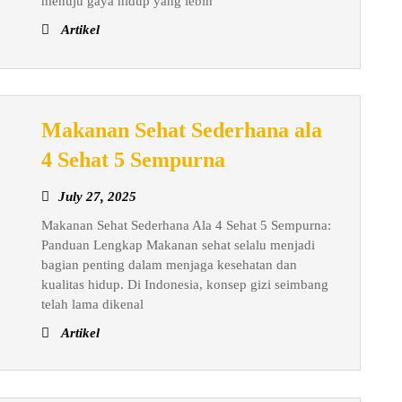
untuk
menuju gaya hidup yang lebih
Hidup
Artikel
Lebih
Baik
Makanan Sehat Sederhana ala
Makanan
4 Sehat 5 Sempurna
Sehat
July
July 27, 2025
Sederhana
27,
Makanan Sehat Sederhana Ala 4 Sehat 5 Sempurna:
ala
2025
Panduan Lengkap Makanan sehat selalu menjadi
4
bagian penting dalam menjaga kesehatan dan
Sehat
kualitas hidup. Di Indonesia, konsep gizi seimbang
5
telah lama dikenal
Sempurna
Artikel