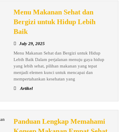
Menu Makanan Sehat dan
Bergizi untuk Hidup Lebih
Menu
Baik
Makanan
July
July 29, 2025
Sehat
29,
Menu Makanan Sehat dan Bergizi untuk Hidup
dan
2025
Lebih Baik Dalam perjalanan menuju gaya hidup
Bergizi
yang lebih sehat, pilihan makanan yang tepat
untuk
menjadi elemen kunci untuk mencapai dan
Hidup
mempertahankan kesehatan yang
Lebih
Artikel
Baik
Panduan Lengkap Memahami
Konsep Makanan Empat Sehat