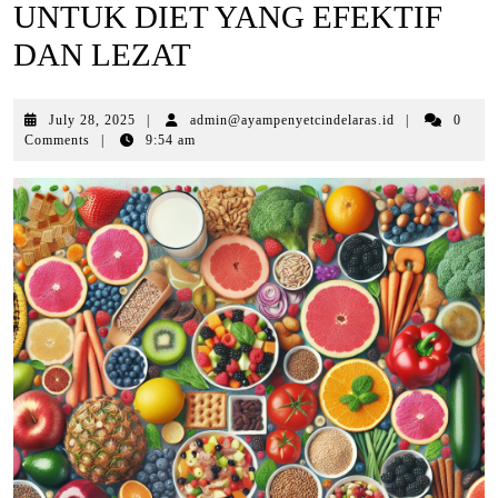
UNTUK DIET YANG EFEKTIF
DAN LEZAT
July
July 28, 2025
|
admin@ayampenyetcindelaras.id
|
0
28,
Comments
|
9:54 am
2025