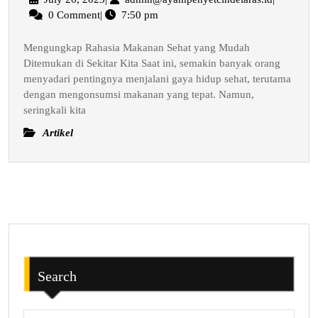
Mak
26,
0 Comment
|
7:50 pm
Seha
2025
yan
Mengungkap Rahasia Makanan Sehat yang Mudah
Mud
Ditemukan di Sekitar Kita Saat ini, semakin banyak orang
Dit
menyadari pentingnya menjalani gaya hidup sehat, terutama
di
dengan mengonsumsi makanan yang tepat. Namun,
Seki
seringkali kita
Kita
Artikel
Search