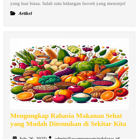
yang luar biasa. Salah satu hidangan favorit yang menonjol
Artikel
Mengungkap Rahasia Makanan Sehat
Men
yang Mudah Ditemukan di Sekitar Kita
Rah
July
admin@aya
July 26, 2025
|
admin@ayampenyetcindelaras.id
|