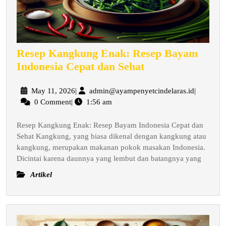
Resep Kangkung Enak: Resep Bayam
Resep
Indonesia Cepat dan Sehat
Kangkung
Enak:
May
admin@ay
May 11, 2026
|
admin@ayampenyetcindelaras.id
|
11,
0 Comment
|
1:56 am
Resep
2026
Bayam
Resep Kangkung Enak: Resep Bayam Indonesia Cepat dan
Indonesia
Sehat Kangkung, yang biasa dikenal dengan kangkung atau
Cepat
kangkung, merupakan makanan pokok masakan Indonesia.
dan
Dicintai karena daunnya yang lembut dan batangnya yang
Sehat
Artikel