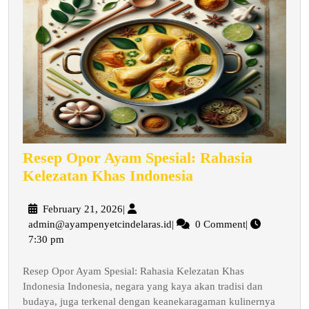
Resep Opor Ayam Spesial: Rahasia
Resep
Kelezatan Khas Indonesia
Opor
Ayam
February
February 21, 2026
|
21,
admin@ayampenyetcindelaras.
admin@ayampenyetcindelaras.id
|
0 Comment
|
Spesial:
2026
7:30 pm
Rahasia
Kelezatan
Resep Opor Ayam Spesial: Rahasia Kelezatan Khas
Khas
Indonesia Indonesia, negara yang kaya akan tradisi dan
Indonesia
budaya, juga terkenal dengan keanekaragaman kulinernya