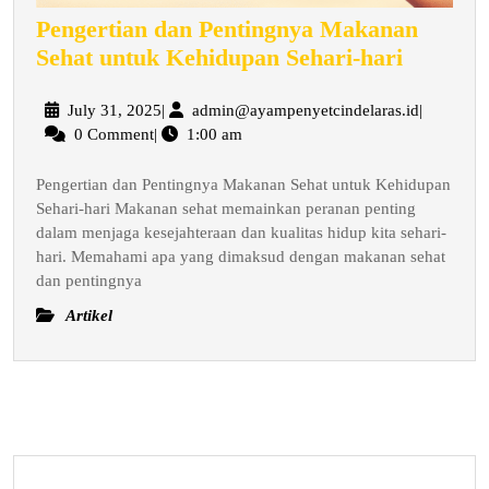
Pengertian dan Pentingnya Makanan
Pengert
Sehat untuk Kehidupan Sehari-hari
dan
Penting
July
admin@aya
July 31, 2025
|
admin@ayampenyetcindelaras.id
|
31,
0 Comment
|
1:00 am
Makana
2025
Sehat
Pengertian dan Pentingnya Makanan Sehat untuk Kehidupan
untuk
Sehari-hari Makanan sehat memainkan peranan penting
Kehidu
dalam menjaga kesejahteraan dan kualitas hidup kita sehari-
Sehari-
hari. Memahami apa yang dimaksud dengan makanan sehat
hari
dan pentingnya
Artikel