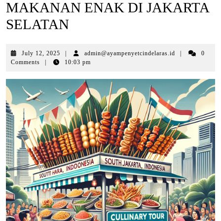
MAKANAN ENAK DI JAKARTA
SELATAN
July
July 12, 2025
|
admin@ayampenyetcindelaras.id
|
0
12,
Comments
|
10:03 pm
2025