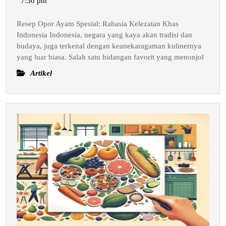
7:30 pm
Rahasia
Kelezatan
Resep Opor Ayam Spesial: Rahasia Kelezatan Khas
Khas
Indonesia Indonesia, negara yang kaya akan tradisi dan
Indonesia
budaya, juga terkenal dengan keanekaragaman kulinernya
yang luar biasa. Salah satu hidangan favorit yang menonjol
Artikel