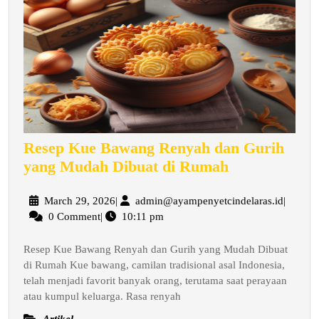
Resep Kue Bawang Renyah dan Gurih
Resep
yang Mudah Dibuat di Rumah
Kue
Bawang
March
admin@a
March 29, 2026
|
admin@ayampenyetcindelaras.id
|
29,
0 Comment
|
10:11 pm
Renyah
2026
dan
Resep Kue Bawang Renyah dan Gurih yang Mudah Dibuat
Gurih
di Rumah Kue bawang, camilan tradisional asal Indonesia,
yang
telah menjadi favorit banyak orang, terutama saat perayaan
Mudah
atau kumpul keluarga. Rasa renyah
Dibuat