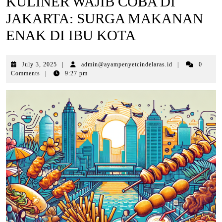
KULINER WAJIB COBA DI
JAKARTA: SURGA MAKANAN
ENAK DI IBU KOTA
July
July 3, 2025
|
admin@ayampenyetcindelaras.id
|
0
3,
Comments
|
9:27 pm
2025