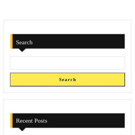
Search
Search
Recent Posts