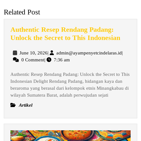
post:
post:
Related Post
Authentic Resep Rendang Padang:
Authen
Unlock the Secret to This Indonesian
Resep
Renda
June
admin@ay
June 10, 2026
|
admin@ayampenyetcindelaras.id
|
10,
0 Comment
|
7:36 am
Padang
2026
Unlock
Authentic Resep Rendang Padang: Unlock the Secret to This
the
Indonesian Delight Rendang Padang, hidangan kaya dan
Secret
beraroma yang berasal dari kelompok etnis Minangkabau di
to
wilayah Sumatera Barat, adalah perwujudan sejati
This
Artikel
Indone