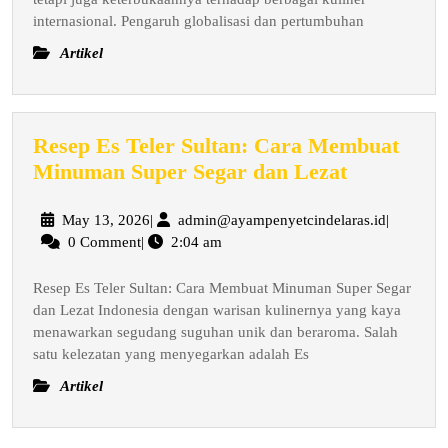
internasional. Pengaruh globalisasi dan pertumbuhan
Artikel
Resep Es Teler Sultan: Cara Membuat
Resep
Minuman Super Segar dan Lezat
Es
Teler
May
admin@ay
May 13, 2026
|
admin@ayampenyetcindelaras.id
|
13,
0 Comment
|
2:04 am
Sultan:
2026
Cara
Resep Es Teler Sultan: Cara Membuat Minuman Super Segar
Membuat
dan Lezat Indonesia dengan warisan kulinernya yang kaya
Minuman
menawarkan segudang suguhan unik dan beraroma. Salah
Super
satu kelezatan yang menyegarkan adalah Es
Segar
Artikel
dan
Lezat