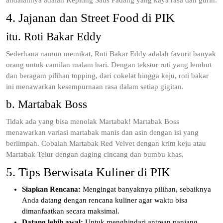
andalannya adalah Kepiting Saus Padang yang kaya rasa dan gurih.
4. Jajanan dan Street Food di PIK
itu. Roti Bakar Eddy
Sederhana namun memikat, Roti Bakar Eddy adalah favorit banyak
orang untuk camilan malam hari. Dengan tekstur roti yang lembut
dan beragam pilihan topping, dari cokelat hingga keju, roti bakar
ini menawarkan kesempurnaan rasa dalam setiap gigitan.
b. Martabak Boss
Tidak ada yang bisa menolak Martabak! Martabak Boss
menawarkan variasi martabak manis dan asin dengan isi yang
berlimpah. Cobalah Martabak Red Velvet dengan krim keju atau
Martabak Telur dengan daging cincang dan bumbu khas.
5. Tips Berwisata Kuliner di PIK
Siapkan Rencana:
Mengingat banyaknya pilihan, sebaiknya
Anda datang dengan rencana kuliner agar waktu bisa
dimanfaatkan secara maksimal.
Datang lebih awal:
Untuk menghindari antrean panjang,