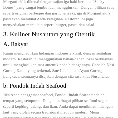
Morganfield’s dikenal dengan sajian iga babi bertema “Sticky
Bones” yang sangat lembut dan menggiurkan. Dengan pilihan saus
seperti original barbeque dan garlic teriyaki, iga di Morganfield’s
pasti akan membuat Anda ketagihan. Restoran ini juga
menyediakan menu lain seperti burger, pasta, dan salad.
3. Kuliner Nusantara yang Otentik
A. Rakyat
Kaum menghadirkan hidangan Indonesia klasik dengan sentuhan
modern. Restoran ini menggunakan bahan-bahan lokal berkualitas
untuk menghasilkan rasa autentik pada hidangannya. Cobalah Nasi
Goreng Kaum yang terkenal, Sate Lidah, atau Ayam Goreng
Lengkuas, semuanya disajikan dengan cita rasa khas Nusantara.
b. Pondok Indah Seafood
Jika Anda penggemar seafood, Pondok Indah Seafood adalah
tempat yang sempurna. Dengan berbagai pilihan seafood segar
seperti kepiting, udang, dan ikan, Anda dapat menikmati hidangan
laut yang diolah secara tradisional maupun modern. Menu