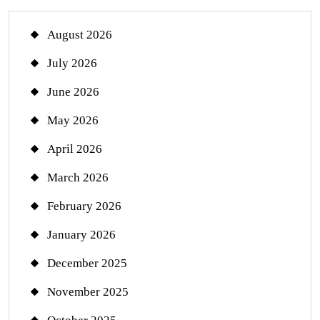
August 2026
July 2026
June 2026
May 2026
April 2026
March 2026
February 2026
January 2026
December 2025
November 2025