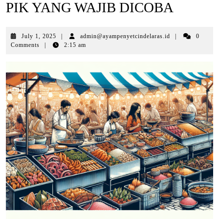
PIK YANG WAJIB DICOBA
July
July 1, 2025
|
admin@ayampenyetcindelaras.id
|
0
1,
Comments
|
2:15 am
2025