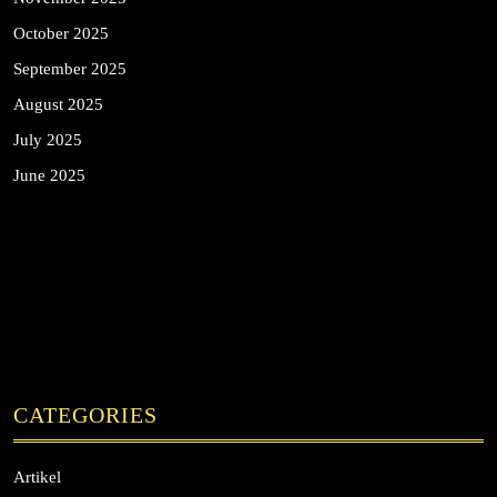
October 2025
September 2025
August 2025
July 2025
June 2025
CATEGORIES
Artikel