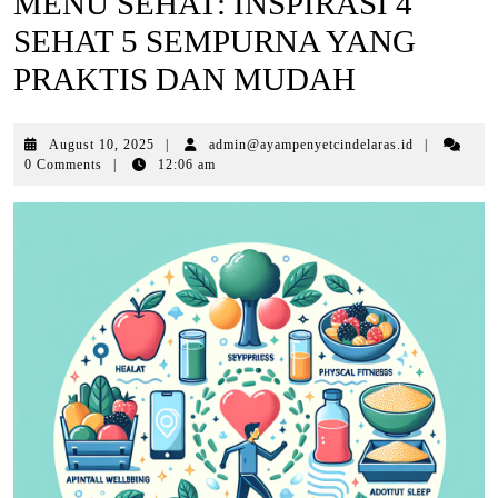
MENU SEHAT: INSPIRASI 4
SEHAT 5 SEMPURNA YANG
PRAKTIS DAN MUDAH
August
August 10, 2025
|
admin@ayampenyetcindelaras.id
|
10,
0 Comments
|
12:06 am
2025