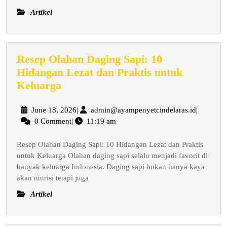
Artikel
Resep Olahan Daging Sapi: 10
Hidangan Lezat dan Praktis untuk
Resep
Keluarga
Olahan
Daging
June
admin@ay
June 18, 2026
|
admin@ayampenyetcindelaras.id
|
18,
0 Comment
|
11:19 am
Sapi:
2026
10
Resep Olahan Daging Sapi: 10 Hidangan Lezat dan Praktis
Hidangan
untuk Keluarga Olahan daging sapi selalu menjadi favorit di
Lezat
banyak keluarga Indonesia. Daging sapi bukan hanya kaya
dan
akan nutrisi tetapi juga
Praktis
Artikel
untuk
Keluarga