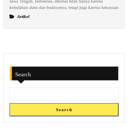
Jawa Tengah, Indonesia, dikenal tidak hanya karena
Liburan
keindahan alam dan budayanya, tetapi juga karena kekayaan
Artikel
Search
Search