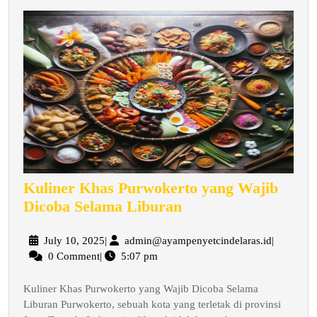
Kuliner Khas Purwokerto yang Wajib
Kuliner
Dicoba Selama Liburan
Khas
Purwokerto
July
admin@aya
July 10, 2025
|
admin@ayampenyetcindelaras.id
|
10,
0 Comment
|
5:07 pm
yang
2025
Wajib
Kuliner Khas Purwokerto yang Wajib Dicoba Selama
Dicoba
Liburan Purwokerto, sebuah kota yang terletak di provinsi
Selama