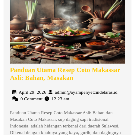
Panduan Utama Resep Coto Makassar
Panduan
Asli: Bahan, Masakan
Utama
Resep
April
admin@ay
April 29, 2026
|
admin@ayampenyetcindelaras.id
|
29,
0 Comment
|
12:23 am
Coto
2026
Makassar
Panduan Utama Resep Coto Makassar Asli: Bahan dan
Asli:
Masakan Coto Makassar, sup daging sapi tradisional
Bahan,
Indonesia, adalah hidangan terkenal dari daerah Sulawesi.
Masakan
Dikenal dengan kuahnya yang kaya, gurih, dan dagingnya